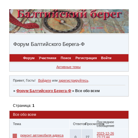
Форум Балтийского Берега-Ф
Форум
Участники
Поиск
Регистрация
Войти
Активные темы
Привет, Гость!
Войдите
или
зарегистрируйтесь
.
»
Форум Балтийского Берега-Ф
»
Все обо всем
Страница:
1
Все обо всем
Последнее
Тема
Ответов
Просмотров
сообщение
2023-12-26
ремонт автомобиля адреса
0
27
23:23:44