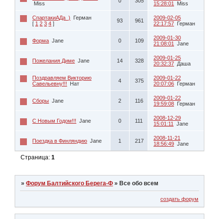
0
305
Miss
15:28:01
Miss
СпартакиАДа_)
Герман
2009-02-05
93
961
[
1
2
3
4
]
22:17:57
Герман
2009-01-30
Форма
Jane
0
109
21:08:01
Jane
2009-01-25
Пожелания Диме
Jane
14
328
20:32:37
Даша
Поздравляем Викторию
2009-01-22
4
375
Савельевну!!!
Нат
20:07:06
Герман
2009-01-22
Сборы
Jane
2
116
19:59:08
Герман
2008-12-29
С Новым Годом!!!
Jane
0
111
15:01:11
Jane
2008-11-21
Поездка в Финляндию
Jane
1
217
18:56:49
Jane
Страница:
1
»
Форум Балтийского Берега-Ф
»
Все обо всем
создать форум