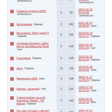
wrhmntryvv
wrhmntryvv
2023-04-15
Секреты рулетки 2023г
0
30
05:14:00
wrhmntryvv
wrhmntryvv
2011-02-14
Фотографии
Герман
2
492
18:08:46
Jane
Москомпас 2010) едем??
2010-03-14
0
163
Герман
18:27:17
Герман
создание интернет сайта
2010-02-25
метро Октябрьское Поле
0
416
19:51:33
ruut
ruut
2010-02-12
Сыктывкар
Герман
5
105
00:31:04
Герман
2010-01-28
фото
Герман
10
136
20:44:03
Jane
2009-11-17
Финляндия 2009
Jane
4
109
12:46:23
Герман
2009-07-09
Карина - молодец!
Нат
2
110
20:31:53
Jane
У меня вопрос на счёт
2009-04-02
поездки в Данию . (26
3
146
15:32:04
Miss
марта)
Герман
Как вам поездка в Данию?
2009-04-02