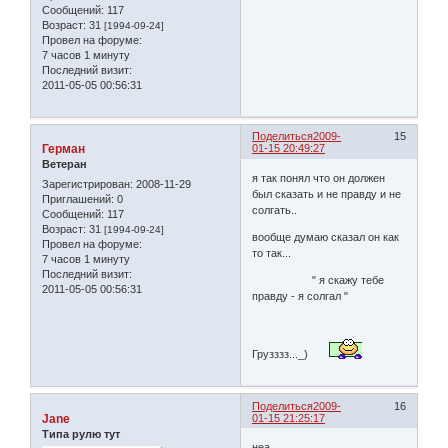
Сообщений:
117
Возраст:
31
[1994-09-24]
Провел на форуме:
7 часов 1 минуту
Последний визит:
2011-05-05 00:56:31
Поделиться
2009-
15
Герман
01-15 20:49:27
Ветеран
я так понял что он должен
Зарегистрирован
: 2008-11-29
был сказать и не правду и не
Приглашений:
0
солгать..
Сообщений:
117
Возраст:
31
[1994-09-24]
вообще думаю сказал он как
Провел на форуме:
то так...
7 часов 1 минуту
Последний визит:
" я скажу тебе
2011-05-05 00:56:31
правду - я солгал "
Грузззз..._)
Поделиться
2009-
16
Jane
01-15 21:25:17
Типа рулю тут
неа