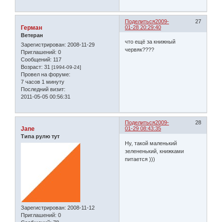
Поделиться
2009-
27
Герман
01-28 20:29:40
Ветеран
что ещё за книжный
Зарегистрирован
: 2008-11-29
червяк????
Приглашений:
0
Сообщений:
117
Возраст:
31
[1994-09-24]
Провел на форуме:
7 часов 1 минуту
Последний визит:
2011-05-05 00:56:31
Поделиться
2009-
28
Jane
01-29 08:43:35
Типа рулю тут
Ну, такой маленький
зелененький, книжками
питается )))
Зарегистрирован
: 2008-11-12
Приглашений:
0