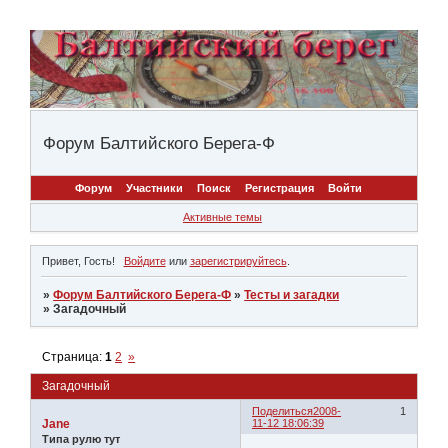
Форум Балтийского Берега-Ф
Форум
Участники
Поиск
Регистрация
Войти
Активные темы
Привет, Гость!
Войдите
или
зарегистрируйтесь
.
»
Форум Балтийского Берега-Ф
»
Тесты и загадки
»
Загадочный
Страница:
1
2
»
Загадочный
Поделиться
2008-
1
Jane
11-12 18:06:39
Типа рулю тут