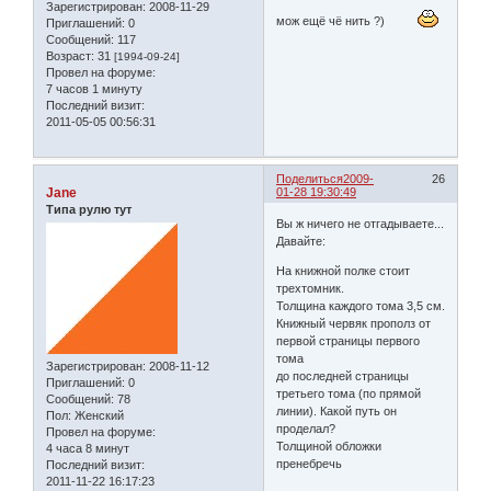
Зарегистрирован
: 2008-11-29
мож ещё чё нить ?)
Приглашений:
0
Сообщений:
117
Возраст:
31
[1994-09-24]
Провел на форуме:
7 часов 1 минуту
Последний визит:
2011-05-05 00:56:31
Поделиться
2009-
26
Jane
01-28 19:30:49
Типа рулю тут
Вы ж ничего не отгадываете...
Давайте:
На книжной полке стоит
трехтомник.
Толщина каждого тома 3,5 см.
Книжный червяк прополз от
первой страницы первого
тома
Зарегистрирован
: 2008-11-12
до последней страницы
Приглашений:
0
третьего тома (по прямой
Сообщений:
78
линии). Какой путь он
Пол:
Женский
проделал?
Провел на форуме:
Толщиной обложки
4 часа 8 минут
пренебречь
Последний визит:
2011-11-22 16:17:23