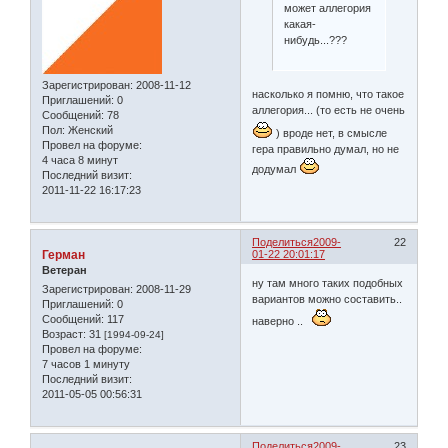
может аллегория
какая-
нибудь...???
Зарегистрирован
: 2008-11-12
насколько я помню, что такое
Приглашений:
0
аллегория... (то есть не очень
Сообщений:
78
Пол:
Женский
) вроде нет, в смысле
Провел на форуме:
гера правильно думал, но не
4 часа 8 минут
додумал
Последний визит:
2011-11-22 16:17:23
Поделиться
2009-
22
Герман
01-22 20:01:17
Ветеран
ну там много таких подобных
Зарегистрирован
: 2008-11-29
вариантов можно составить..
Приглашений:
0
Сообщений:
117
наверно ..
Возраст:
31
[1994-09-24]
Провел на форуме:
7 часов 1 минуту
Последний визит:
2011-05-05 00:56:31
Поделиться
2009-
23