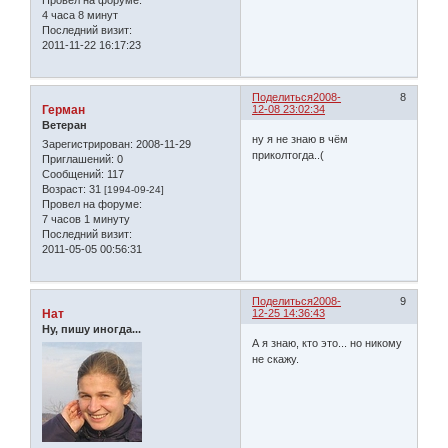
Провел на форуме:
4 часа 8 минут
Последний визит:
2011-11-22 16:17:23
Поделиться
2008-
8
Герман
12-08 23:02:34
Ветеран
ну я не знаю в чём
Зарегистрирован
: 2008-11-29
приколтогда..(
Приглашений:
0
Сообщений:
117
Возраст:
31
[1994-09-24]
Провел на форуме:
7 часов 1 минуту
Последний визит:
2011-05-05 00:56:31
Поделиться
2008-
9
Нат
12-25 14:36:43
Ну, пишу иногда...
А я знаю, кто это... но никому
не скажу.