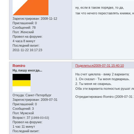
ну, если в таком порядке, то да,
так что нечего переставлять книжки,
Зарегистрирован
: 2008-11-12
Приглашений:
0
Сообщений:
78
Пол:
Женский
Провел на форуме:
4 часа 8 минут
Последний визит:
2011-11-22 16:17:23
Romiro
Поделиться
2009-07-31 15:40:10
Ну, пишу иногда...
На счет циклопа - вижу 2 варианта:
1. Он сказал - Ты меня поджаришь.
2. Ты меня не сваришь.
Оба эти варианта полностью рушат ло
Откуда:
Санкт-Петербург
Отредактировано Romiro (2009-07-31 
Зарегистрирован
: 2009-07-31
Приглашений:
0
Сообщений:
3
Пол:
Мужской
Возраст:
37
[1989-03-02]
Провел на форуме:
1 час 11 минут
Последний визит: