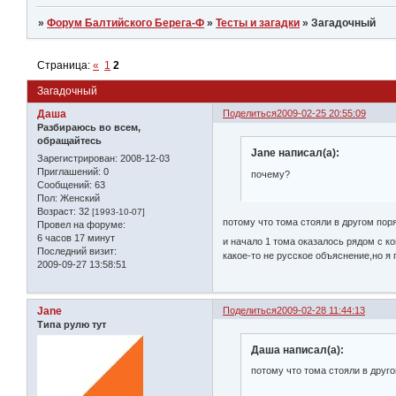
»
Форум Балтийского Берега-Ф
»
Тесты и загадки
»
Загадочный
Страница:
«
1
2
Загадочный
Даша
Поделиться
2009-02-25 20:55:09
Разбираюсь во всем,
обращайтесь
Jane написал(а):
Зарегистрирован
: 2008-12-03
Приглашений:
0
почему?
Сообщений:
63
Пол:
Женский
Возраст:
32
[1993-10-07]
потому что тома стояли в другом поря
Провел на форуме:
6 часов 17 минут
и начало 1 тома оказалось рядом с к
Последний визит:
какое-то не русское объяснение,но я 
2009-09-27 13:58:51
Jane
Поделиться
2009-02-28 11:44:13
Типа рулю тут
Даша написал(а):
потому что тома стояли в друго