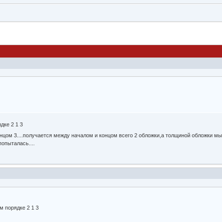
дке 2 1 3
онцом 3....получается между началом и концом всего 2 обложки,а толщиной обложки мы
попыталась....
м порядке 2 1 3