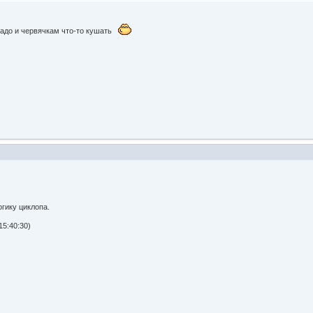
 надо и червячкам что-то кушать
гику циклопа.
15:40:30)