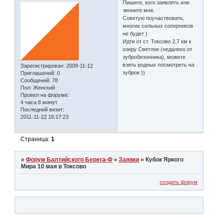
Пишите, кого заявлять или
звоните мне.
Советую поучаствовать,
многих сильных соперников
не будет )
Идти от ст. Токсово 2,7 км к
озеру Светлое (недалеко от
зубробизонника), можете
взять родных посмотреть на
Зарегистрирован
: 2008-11-12
зубров ))
Приглашений:
0
Сообщений:
78
Пол:
Женский
Провел на форуме:
4 часа 8 минут
Последний визит:
2011-11-22 16:17:23
Страница:
1
»
Форум Балтийского Берега-Ф
»
Заявки
»
Кубок Яркого
Мира 10 мая в Токсово
создать форум