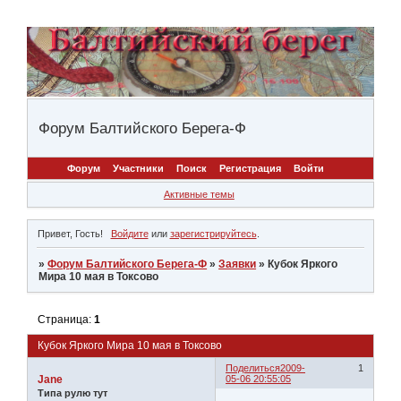
Форум Балтийского Берега-Ф
Форум
Участники
Поиск
Регистрация
Войти
Активные темы
Привет, Гость!
Войдите
или
зарегистрируйтесь
.
»
Форум Балтийского Берега-Ф
»
Заявки
»
Кубок Яркого
Мира 10 мая в Токсово
Страница:
1
Кубок Яркого Мира 10 мая в Токсово
Поделиться
2009-
1
Jane
05-06 20:55:05
Типа рулю тут