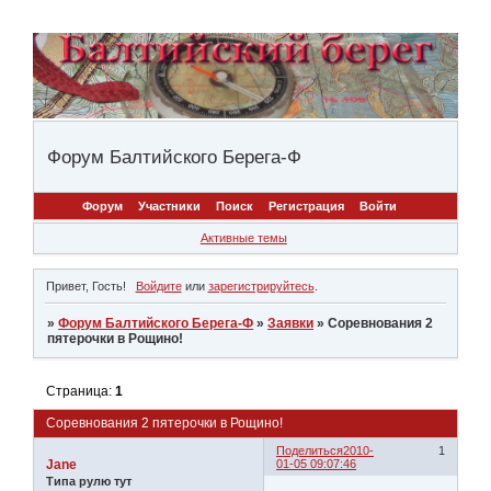
Форум Балтийского Берега-Ф
Форум
Участники
Поиск
Регистрация
Войти
Активные темы
Привет, Гость!
Войдите
или
зарегистрируйтесь
.
»
Форум Балтийского Берега-Ф
»
Заявки
»
Соревнования 2
пятерочки в Рощино!
Страница:
1
Соревнования 2 пятерочки в Рощино!
Поделиться
2010-
1
Jane
01-05 09:07:46
Типа рулю тут