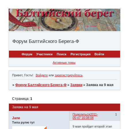
Форум Балтийского Берега-Ф
Форум
Участники
Поиск
Регистрация
Войти
Активные темы
Привет, Гость!
Войдите
или
зарегистрируйтесь
.
»
Форум Балтийского Берега-Ф
»
Заявки
»
Заявка на 9 мая
Страница:
1
Заявка на 9 мая
Поделиться
2011-
1
Jane
05-07 16:08:08
Типа рулю тут
9 мая пройдет второй этап